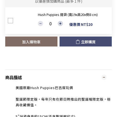
以優惠價加購商品
(最多 1 件)
Hush Puppies 提袋 (寬19x高20x側8 cm)
優惠價 NT$20
加入購物車
立即購買
商品描述
美國原廠Hush Puppies巴吉度玩偶
聖誕節限定版，每年只有在節日時推出的聖誕帽限定版，極
具收藏價值。
5"站姿身高約15CM(不含聖誕帽尺寸)